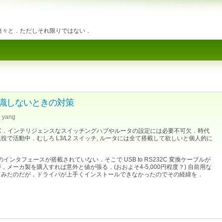
を連々と．ただしそれ限りではない．
イバが認識しないときの対策
yang
32C．インテリジェンスなスイッチングハブやルータの設定には必要不可欠．時代
で活動中．むしろ L3/L2 スイッチ, ルータには全て搭載して欲しいと個人的に
のインタフェースが搭載されていない．そこで USB to RS232C 変換ケーブルが
メーカ製を購入すれば意外と値が張る．(おおよそ4-5,000円程度？) 自前用な
てみたのだが，ドライバが上手くインストールできなかったのでその経緯を．