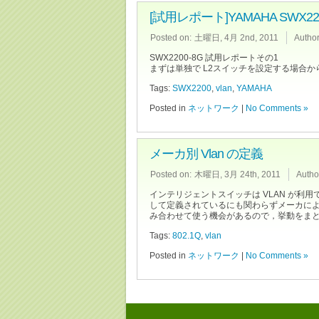
[試用レポート]YAMAHA SWX2
Posted on:
土曜日, 4月 2nd, 2011
Author
SWX2200-8G 試用レポートその1
まずは単独で L2スイッチを設定する場合か
Tags:
SWX2200
,
vlan
,
YAMAHA
Posted in
ネットワーク
|
No Comments »
メーカ別 Vlan の定義
Posted on:
木曜日, 3月 24th, 2011
Autho
インテリジェントスイッチは VLAN が利用で
して定義されているにも関わらずメーカに
み合わせて使う機会があるので，挙動をま
Tags:
802.1Q
,
vlan
Posted in
ネットワーク
|
No Comments »