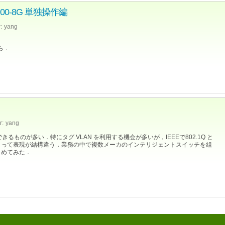
200-8G 単独操作編
:
yang
ら．
r:
yang
きるものが多い．特にタグ VLAN を利用する機会が多いが，IEEEで802.1Q と
よって表現が結構違う．業務の中で複数メーカのインテリジェントスイッチを組
とめてみた．