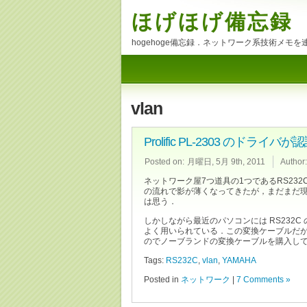
ほげほげ備忘録
hogehoge備忘録．ネットワーク系技術メモ
vlan
Prolific PL-2303 のドラ
Posted on:
月曜日, 5月 9th, 2011
Author:
ネットワーク屋7つ道具の1つであるRS2
の流れで影が薄くなってきたが，まだまだ現役
は思う．
しかしながら最近のパソコンには RS232C 
よく用いられている．この変換ケーブルだが，
のでノーブランドの変換ケーブルを購入し
Tags:
RS232C
,
vlan
,
YAMAHA
Posted in
ネットワーク
|
7 Comments »