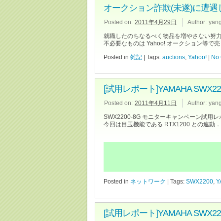
オークション詐欺(未遂)に遭遇
Posted on:
2011年4月29日
Author:
yan
就職したのちなるべく物品を増やさない努
不必要なものは Yahoo! オークション
Posted in
雑記
| Tags:
auctions
,
Yahoo!
|
No
[試用レポート]YAMAHA SWX220
Posted on:
2011年4月11日
Author:
yan
SWX2200-8G モニターキャンペーン試用
今回は目玉機能である RTX1200 との連動．
Posted in
ネットワーク
| Tags:
SWX2200
,
Y
[試用レポート]YAMAHA SWX2