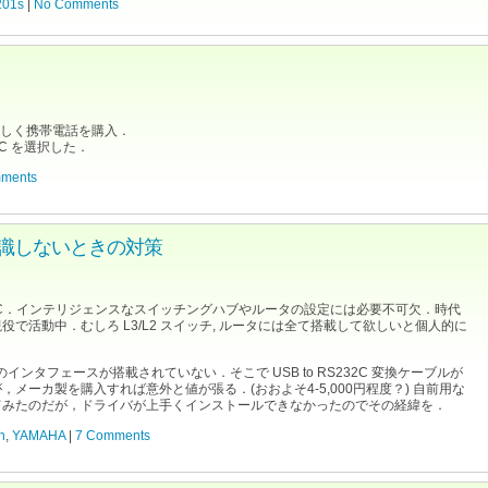
201s
|
No Comments
，新しく携帯電話を購入．
02C を選択した．
ments
イバが認識しないときの対策
32C．インテリジェンスなスイッチングハブやルータの設定には必要不可欠．時代
で活動中．むしろ L3/L2 スイッチ, ルータには全て搭載して欲しいと個人的に
のインタフェースが搭載されていない．そこで USB to RS232C 変換ケーブルが
メーカ製を購入すれば意外と値が張る．(おおよそ4-5,000円程度？) 自前用な
てみたのだが，ドライバが上手くインストールできなかったのでその経緯を．
n
,
YAMAHA
|
7 Comments