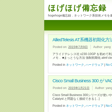
ほげほげ備忘録
hogehoge備忘録．ネットワーク系技術メモ
AlliedTelesis AT系機器初期化方
Posted on:
2015年7月9日
Author:
yang
アライドテレシス社 x230-10GP を初
メモ． ■まっとうな方法 強制初期化 atmf clean
Posted in
ネットワーク
,
ハードウェア
|
No 
Cisco Small Business 300
Posted on:
2015年1月21日
Author:
yan
Cisco Small Business 300シリーズが使いや
Catalyst と問題なく接続できる […]
Posted in
ネットワーク
,
ハードウェア
|
No 