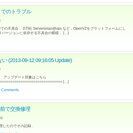
date でのトラブル
g
合． DTI社 Serversman@vps など，OpenVZをプラットフォームにし
l バージョンに依存する不具合の模様． […]
2013-09-12 09:16:05 Update)
g
った． アップデート対象はこちら
============================== […]
 Comments
ルを自前で交換修理
ng
交換修理したのでその記録．