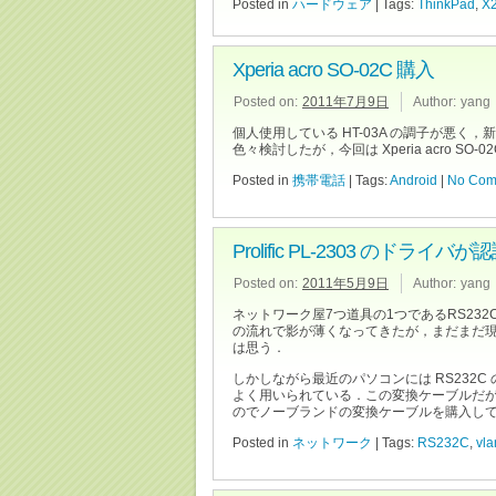
Posted in
ハードウェア
| Tags:
ThinkPad
,
X
Xperia acro SO-02C 購入
Posted on:
2011年7月9日
Author:
yang
個人使用している HT-03A の調子が悪く
色々検討したが，今回は Xperia acro SO-
Posted in
携帯電話
| Tags:
Android
|
No Com
Prolific PL-2303 のドラ
Posted on:
2011年5月9日
Author:
yang
ネットワーク屋7つ道具の1つであるRS2
の流れで影が薄くなってきたが，まだまだ現役
は思う．
しかしながら最近のパソコンには RS232C 
よく用いられている．この変換ケーブルだが，
のでノーブランドの変換ケーブルを購入し
Posted in
ネットワーク
| Tags:
RS232C
,
vla