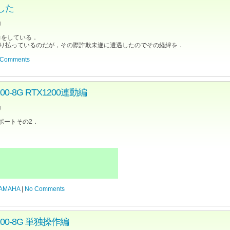
した
g
力をしている．
等で売り払っているのだが，その際詐欺未遂に遭遇したのでその経緯を．
 Comments
0-8G RTX1200連動編
g
レポートその2．
AMAHA
|
No Comments
200-8G 単独操作編