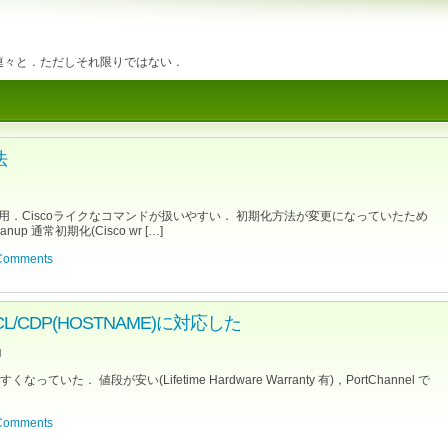
を連々と．ただしそれ限りではない．
法
めて利用．Ciscoライクなコマンドが扱いやすい． 初期化方法が変更になっていたため
up 通常初期化(Cisco wr […]
Comments
 が VACL/CDP(HOSTNAME)に対応した
g
すくなっていた． 値段が安い(Lifetime Hardware Warranty 有)，PortChannel で
Comments